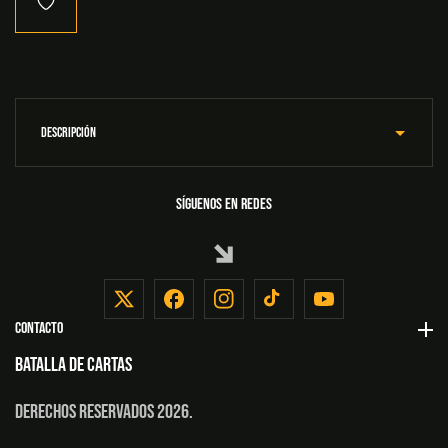
3X3:
3X3:
Batalla
Batalla
De
De
Cartas
Cartas
2026
2026
DESCRIPCIÓN
SÍGUENOS EN REDES
TW
FB
IN
TikTok
YouTube
CONTACTO
BATALLA DE CARTAS
Derechos Reservados 2026.