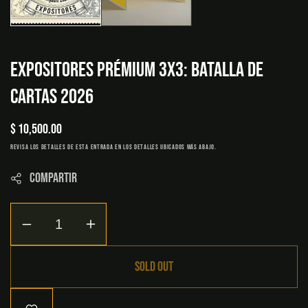
EXPOSITORES PRÉMIUM 3X3: BATALLA DE
CARTAS 2026
Regular
$ 10,500.00
price
Revisa los detalles de esta entrada en los detalles ubicados más abajo.
Compartir
Decrease
Increase
quantity
quantity
for
for
SOLD OUT
Expositores
Expositores
Prémium
Prémium